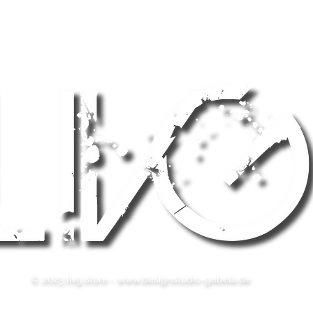
© 2023 livg.store -
www.designstudio-gabela.de