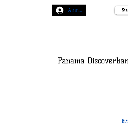
Anmelden
Sta
Panama Discoverba
Bi