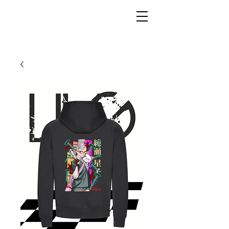
LIVG.STOR
E