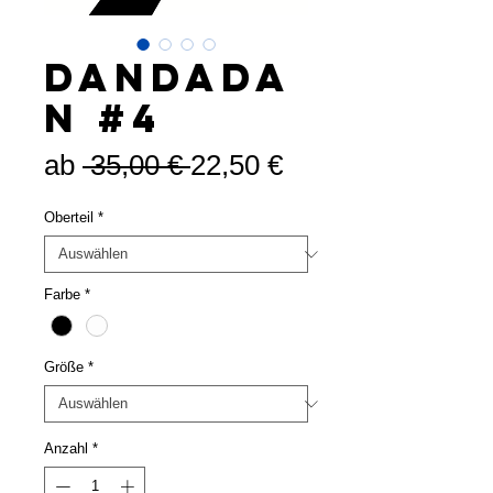
DANDADA
N #4
Standardpreis
Sale-
ab
 35,00 € 
22,50 €
Preis
Oberteil
*
Farbe
*
Größe
*
Anzahl
*