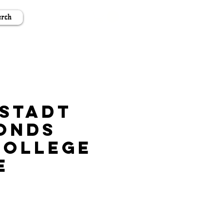
rch
stadt
onds
College
e
s