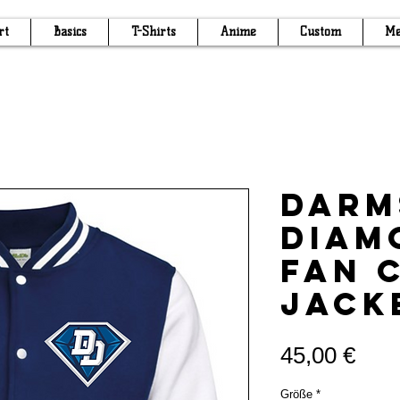
rt
Basics
T-Shirts
Anime
Custom
Me
Darm
Diam
Fan 
Jack
Prei
45,00 €
Größe
*