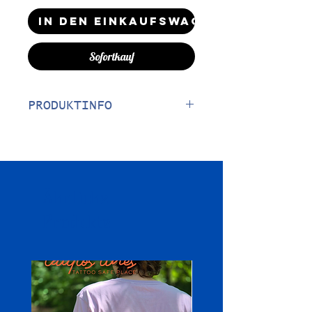
In den Einkaufswagen
Sofortkauf
PRODUKTINFO
Ein T-Shirt-Klassiker aus
145-g/m2-Stoff mit geradem
Schnitt und weicher
Oberfläche.
Ähnliche
Produkte