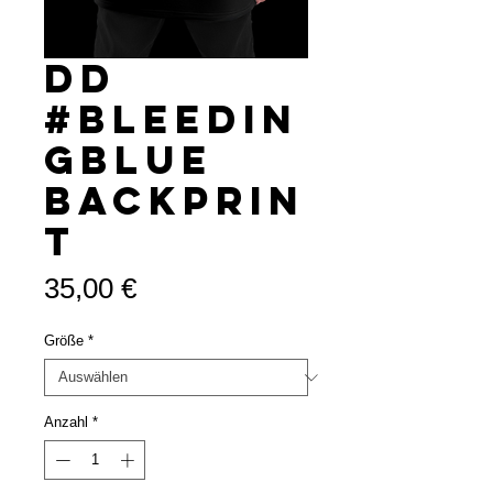
DD
#Bleedin
gblue
Backprin
t
Preis
35,00 €
Größe
*
Anzahl
*