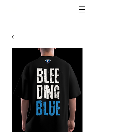
LIVG.STOR
E