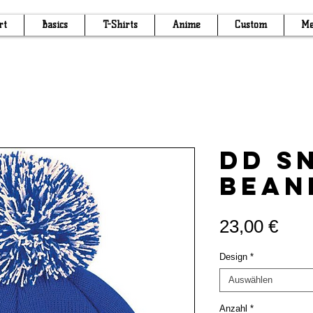
rt
Basics
T-Shirts
Anime
Custom
Me
DD S
Bean
Prei
23,00 €
Design
*
Auswählen
Anzahl
*