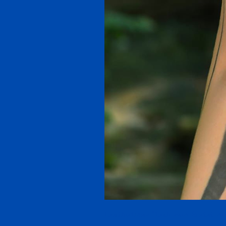
Lautloslines "Lieb sein kostet nix