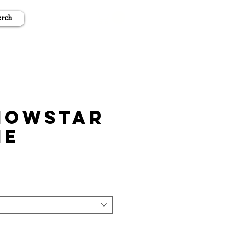
rch
nowstar
ie
s