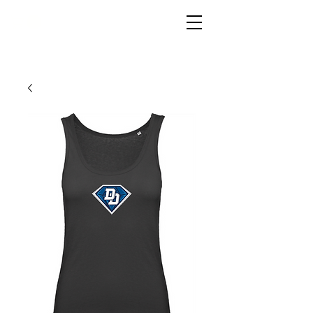
LIVG.STOR
E