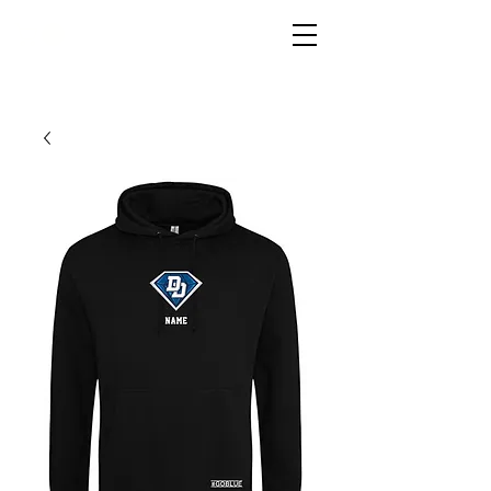
LIVG.STOR
E