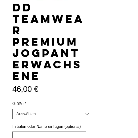
DD
Teamwea
r
Premium
Jogpant
Erwachs
ene
Preis
46,00 €
Größe
*
Initialen oder Name einfügen (optional)