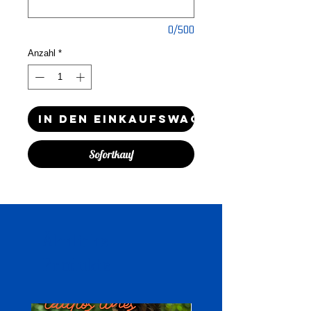
0/500
Anzahl
*
In den Einkaufswagen
Sofortkauf
Ähnliche
Produkte