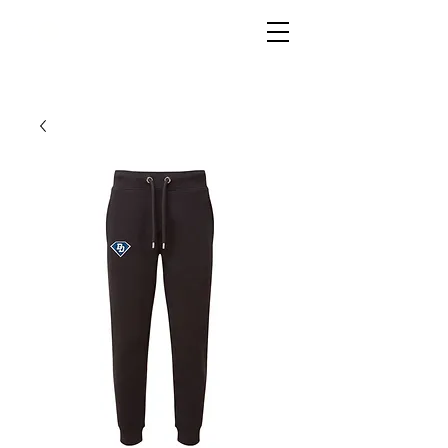
LIVG.STOR
E