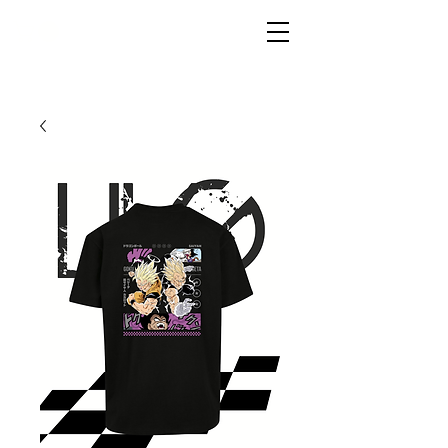
LIVG.STOR
E