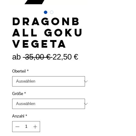
Dragonb
all Goku
Vegeta
Standardpreis
Sale-
ab
 35,00 € 
22,50 €
Preis
Oberteil
*
Größe
*
Anzahl
*