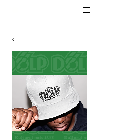
LIVG.STOR
E