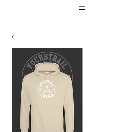
LIVG.STOR
E