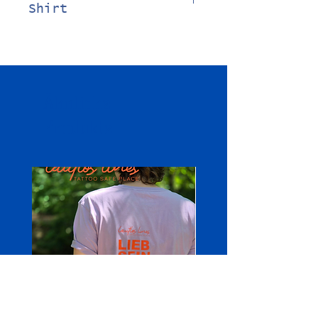
Shirt
100% Baumwolle
240 g/m²
fällt weit aus
überschnittene Schultern
Ähnliche
Produkte