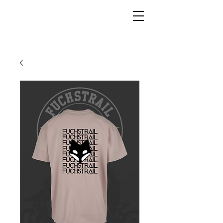
LIVG.STOR
E