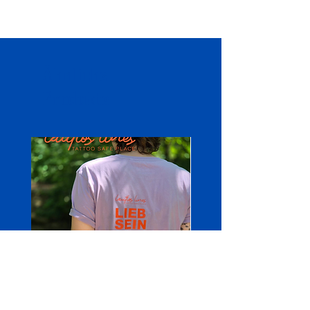
100% Baumwolle
240 g/m²
fällt weit aus
überschnittene Schultern
Ähnliche
Produkte