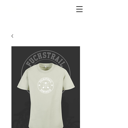
LIVG.STOR
E