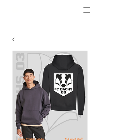
LIVG.STOR
E