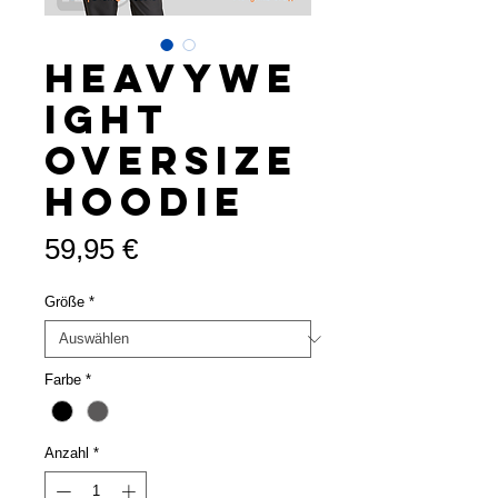
Heavywe
ight
Oversize
Hoodie
Preis
59,95 €
Größe
*
Farbe
*
Anzahl
*