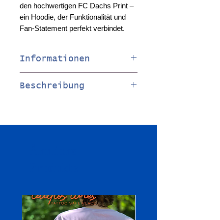
den hochwertigen FC Dachs Print –
ein Hoodie, der Funktionalität und
Fan-Statement perfekt verbindet.
Informationen
70% Baumwolle / 30%
Beschreibung
Polyester
440 g/m²
Fällt weit aus
(Oversize)
Mit Kapuze
Keine Kordelzüge
Ähnliche
Schweres Material
Kängurutasche mit Handy-
Produkte
Innentasche