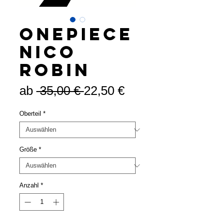
OnePiece
Nico
Robin
Standardpreis
Sale-
ab
 35,00 € 
22,50 €
Preis
Oberteil
*
Größe
*
Anzahl
*