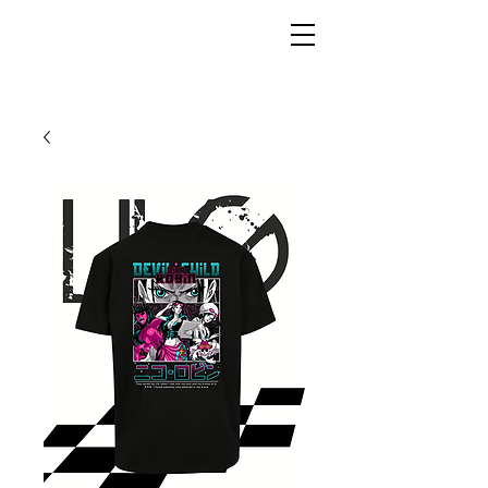
LIVG.STOR
E