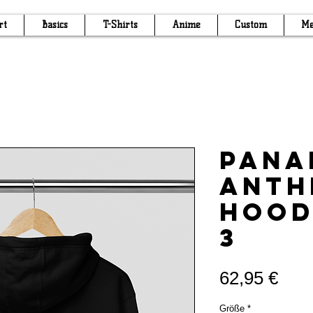
rt
Basics
T-Shirts
Anime
Custom
Me
Pana
Anth
Hood
3
Prei
62,95 €
Größe
*