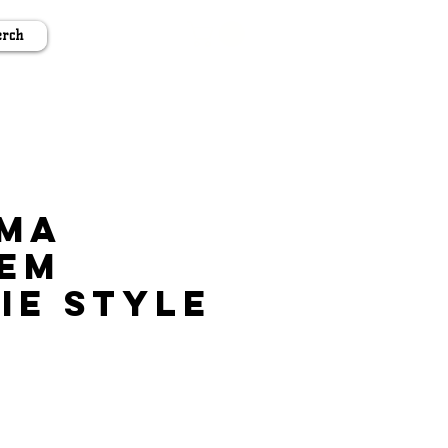
rch
ma
em
ie Style
s