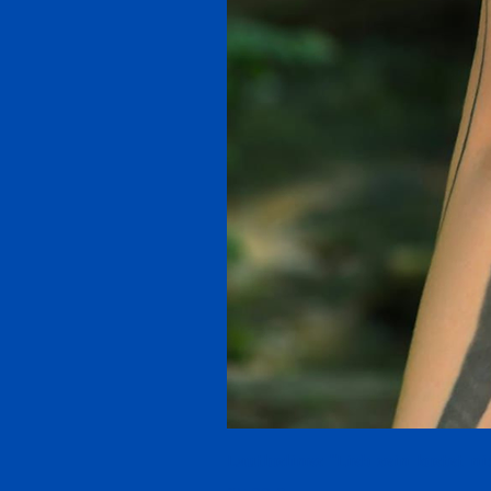
Lautloslines "Lieb sein kostet nix