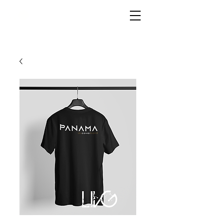
LIVG.STOR
E