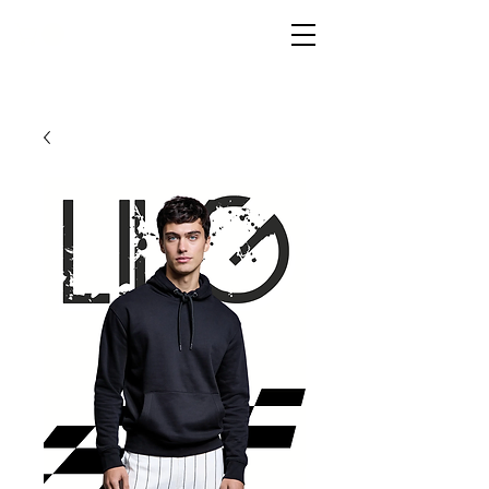
LIVG.STOR
E