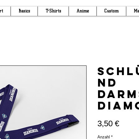
rt
Basics
T-Shirts
Anime
Custom
Me
Schl
nd
Darm
Diam
Preis
3,50 €
Anzahl
*