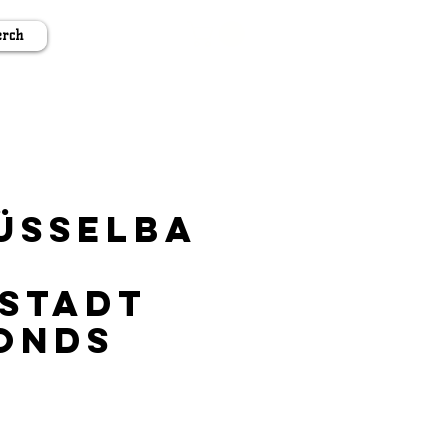
rch
üsselba
stadt
onds