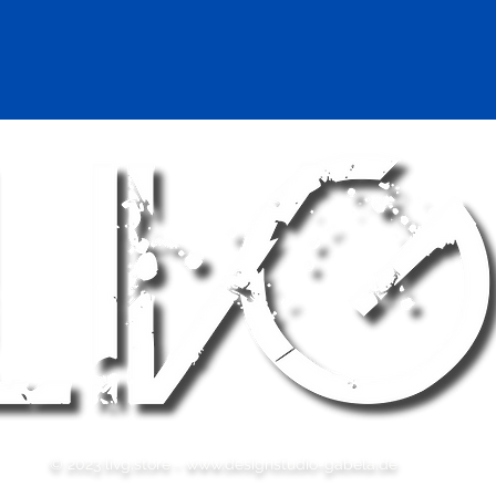
© 2023 livg.store -
www.designstudio-gabela.de