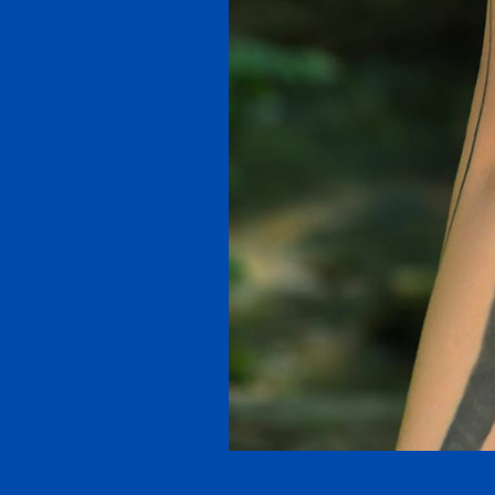
Lautloslines "Lieb sein kostet nix