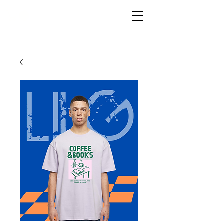
LIVG.STOR
E