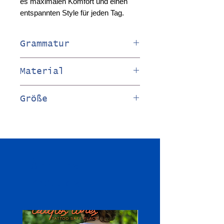
es maximalen Komfort und einen
entspannten Style für jeden Tag.
Grammatur
Unisex 240 g/m²
Material
100 % Baumwolle
Größe
XS 108cm S 114cm M 120cm L
126cm XL 132cm 2XL 138cm
3XL 147cm 4XL 156cm 5XL 16
Ähnliche
5cm
Produkte
Das Model trägt Gr. S