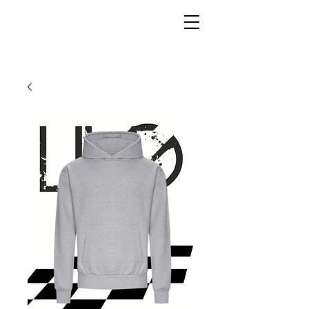
LIVG.STOR
E