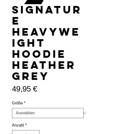
Signatur
e
heavywe
ight
Hoodie
Heather
Grey
Preis
49,95 €
Größe
*
Anzahl
*