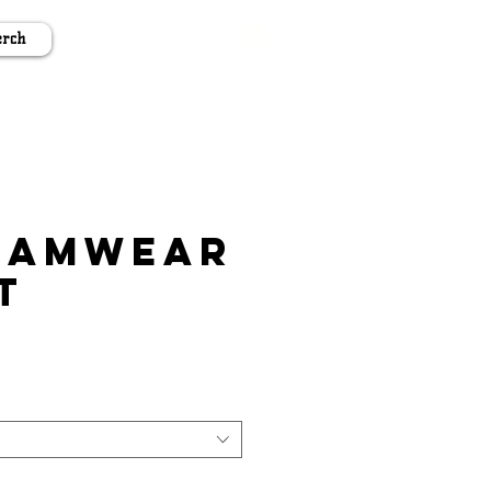
rch
eamwear
t
s