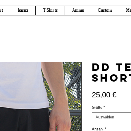
rt
Basics
T-Shirts
Anime
Custom
Me
DD T
Shor
Prei
25,00 €
Größe
*
Auswählen
Anzahl
*