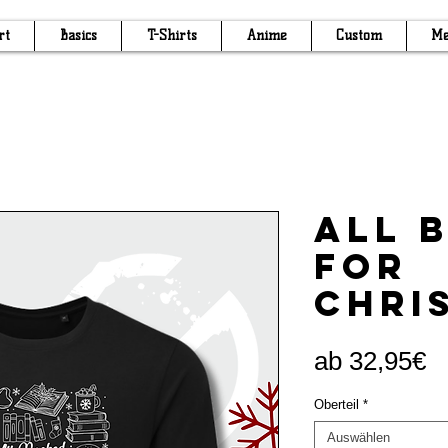
rt
Basics
T-Shirts
Anime
Custom
Me
All 
for
Chri
S
ab
32,95€
P
Oberteil
*
Auswählen