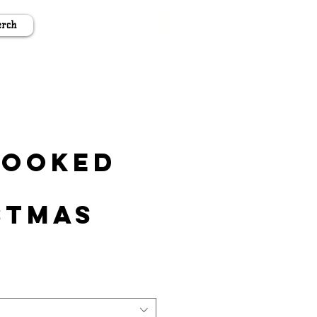
rch
Booked
stmas
ale-
reis