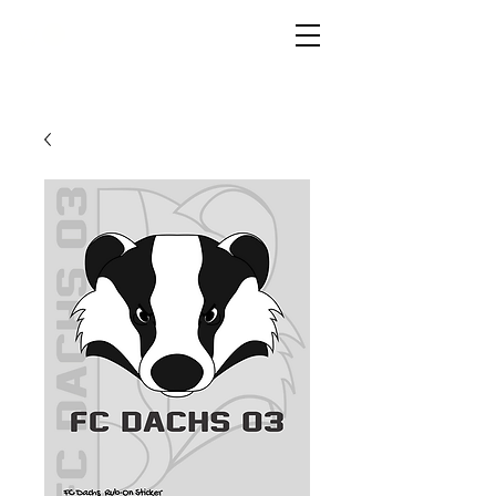
LIVG.STOR
E