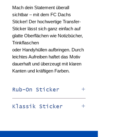
Mach dein Statement überall
sichtbar – mit dem FC Dachs
Sticker! Der hochwertige Transfer-
Sticker lässt sich ganz einfach auf
glatte Oberflächen wie Notizbücher,
Trinkflaschen
oder Handyhüllen aufbringen. Durch
leichtes Aufreiben haftet das Motiv
dauerhaft und überzeugt mit klaren
Kanten und kräftigen Farben.
Rub-On Sticker
3D Effekt
Klassik Sticker
Ohne Hintergrund
6cm x 6cm
Quadratisch
Logo und Schrift
Transparenter
Freigestellt
Hintergrund
Übertragungsfolie (diese