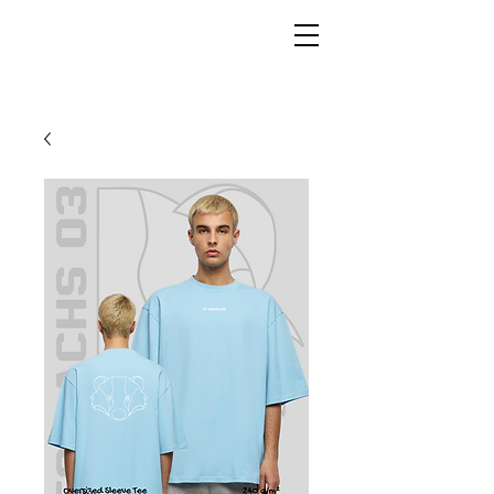
LIVG.STOR
E